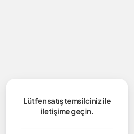
Lütfen satış temsilciniz ile
iletişime geçin.