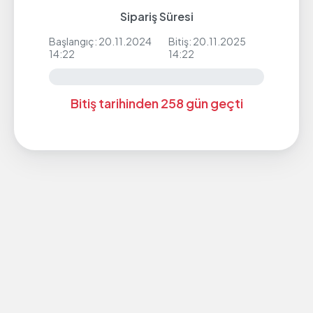
Sipariş Süresi
Başlangıç: 20.11.2024
Bitiş: 20.11.2025
14:22
14:22
Bitiş tarihinden 258 gün geçti